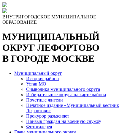
Skip
to
the
ВНУТРИГОРОДСКОЕ МУНИЦИПАЛЬНОЕ
content
ОБРАЗОВАНИЕ
МУНИЦИПАЛЬНЫЙ
ОКРУГ ЛЕФОРТОВО
В ГОРОДЕ МОСКВЕ
Муниципальный округ
История района
Устав МО
Символика муниципального округа
Избирательные округа на карте района
Почетные жители
Печатное издание «Муниципальный вестник
Лефортово»
Прокурор разъясняет
Призыв граждан на военную службу
Фотогалерея
Глава муниципального округа