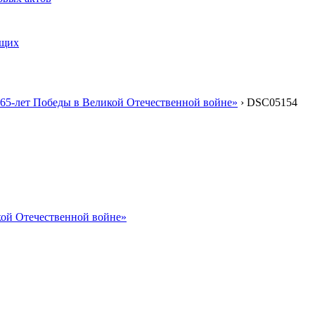
ящих
«65‑лет Победы в Великой Отечественной войне»
›
DSC05154
икой Отечественной войне»