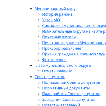
Skip
to
Муниципальный округ
the
История района
content
Устав МО
Символика муниципального окру
Избирательные округа на карте 
Почетные жители
Печатное издание «Муниципальн
Прокурор разъясняет
Призыв граждан на военную служ
Фотогалерея
Глава муниципального округа
Отчеты главы МО
Совет депутатов
Полномочия Совета депутатов
Нормативные документы
План работы Совета депутатов
Заседания Cовета депутатов
Повестки заседаний