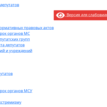
 депутатов
Версия для слабови
нормативных правовых актов
рок органов МС
путатских групп
та депутатов
ий и учреждений
утатов
рок органов МСУ
кстремизму