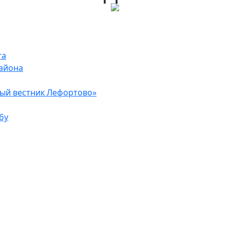
га
района
ый вестник Лефортово»
бу