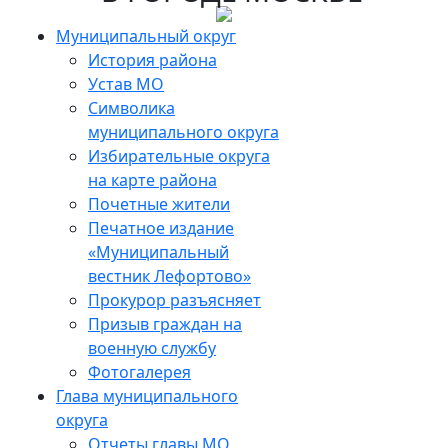
Skip
to
Муниципальный округ
the
История района
content
Устав МО
Символика
муниципального округа
Избирательные округа
на карте района
Почетные жители
Печатное издание
«Муниципальный
вестник Лефортово»
Прокурор разъясняет
Призыв граждан на
военную службу
Фотогалерея
Глава муниципального
округа
Отчеты главы МО