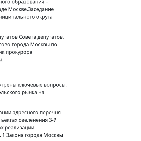
ного образования –
оде Москве.Заседание
ниципального округа
путатов Совета депутатов,
тово города Москвы по
ик прокурора
ы.
мотрены ключевые вопросы,
ельского рынка на
ании адресного перечня
бъектах озеленения 3-й
ах реализации
. 1 Закона города Москвы