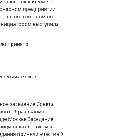
ивалось включение в
ционарном предприятии
», расположенном по
6. Инициатором выступила
ыло принято
решениях можно
дное заседание Совета
ного образования –
оде Москве.Заседание
ниципального округа
дания приняли участие 9