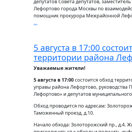
депутатов Совета депутатов, заместитель
Лефортово города Москвы по взаимодейс
помощник прокурора Межрайонной Лефор
В
…
Совете
депутатов
5 августа в 17:00 состои
территории района Ле
Уважаемые жители!
5 августа в 17:00
состоится обход террит
управы района Лефортово, руководства 
Лефортово» и депутатов муниципального
Обход проводится по адресам: Золоторожск
Таможенный проезд, д.10.
Начало обхода: Золоторожский пр., д.4. 
присоединиться к обходу и получить ин