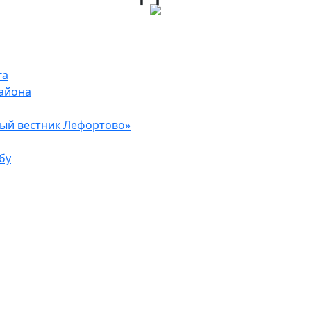
га
района
ый вестник Лефортово»
бу