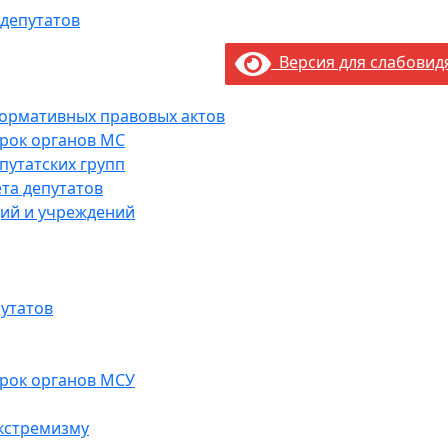
 депутатов
Версия для слабови
нормативных правовых актов
рок органов МС
путатских групп
та депутатов
ий и учреждений
утатов
рок органов МСУ
кстремизму