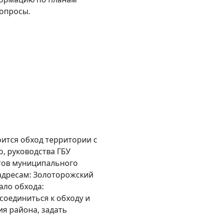
вопросы.
оится обход территории с
, руководства ГБУ
тов муниципального
адресам: Золоторожский
чало обхода:
исоединиться к обходу и
я района, задать