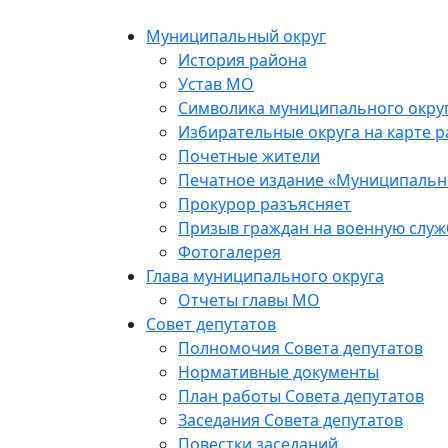
Skip
to
Муниципальный округ
the
История района
content
Устав МО
Символика муниципального окру
Избирательные округа на карте 
Почетные жители
Печатное издание «Муниципальн
Прокурор разъясняет
Призыв граждан на военную служ
Фотогалерея
Глава муниципального округа
Отчеты главы МО
Совет депутатов
Полномочия Совета депутатов
Нормативные документы
План работы Совета депутатов
Заседания Cовета депутатов
Повестки заседаний