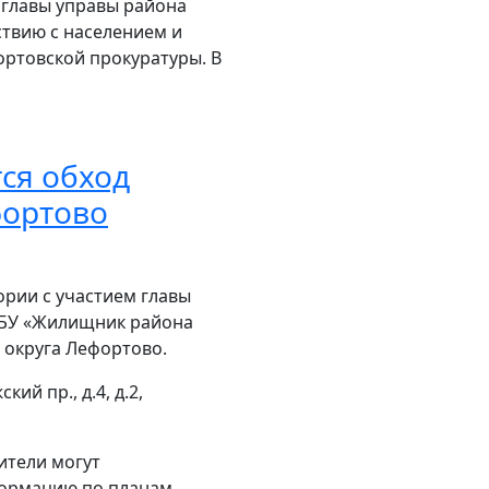
 главы управы района
твию с населением и
товской прокуратуры. В
тся обход
фортово
ории с участием главы
ГБУ «Жилищник района
 округа Лефортово.
ий пр., д.4, д.2,
Жители могут
формацию по планам