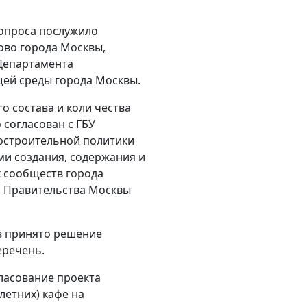
опроса послужило
ово города Москвы,
Департамента
ей среды города Москвы.
о состава и коли чества
согласован с ГБУ
остроительной политики
ми создания, содержания и
 сообществ города
 Правительства Москвы
в принято решение
еречень.
ласование проекта
етних) кафе на