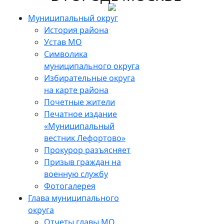
Skip
to
Муниципальный округ
the
История района
content
Устав МО
Символика
муниципального округа
Избирательные округа
на карте района
Почетные жители
Печатное издание
«Муниципальный
вестник Лефортово»
Прокурор разъясняет
Призыв граждан на
военную службу
Фотогалерея
Глава муниципального
округа
Отчеты главы МО