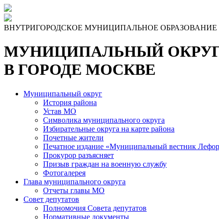
Skip
to
the
ВНУТРИГОРОДСКОЕ МУНИЦИПАЛЬНОЕ ОБРАЗОВАНИЕ
content
МУНИЦИПАЛЬНЫЙ ОКРУГ
В ГОРОДЕ МОСКВЕ
Муниципальный округ
История района
Устав МО
Символика муниципального округа
Избирательные округа на карте района
Почетные жители
Печатное издание «Муниципальный вестник Лефор
Прокурор разъясняет
Призыв граждан на военную службу
Фотогалерея
Глава муниципального округа
Отчеты главы МО
Совет депутатов
Полномочия Совета депутатов
Нормативные документы