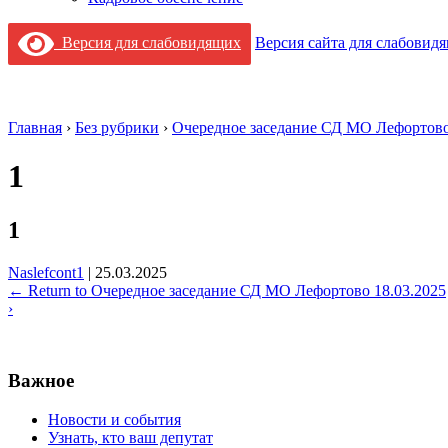
Версия для слабовидящих
Версия сайта для слабовид
Главная
›
Без рубрики
›
Очередное заседание СД МО Лефортово
1
1
Naslefcont1
|
25.03.2025
←
Return to Очередное заседание СД МО Лефортово 18.03.2025
›
Важное
Новости и события
Узнать, кто ваш депутат