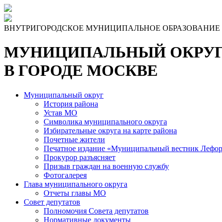
Skip
to
the
ВНУТРИГОРОДСКОЕ МУНИЦИПАЛЬНОЕ ОБРАЗОВАНИЕ
content
МУНИЦИПАЛЬНЫЙ ОКРУГ
В ГОРОДЕ МОСКВЕ
Муниципальный округ
История района
Устав МО
Символика муниципального округа
Избирательные округа на карте района
Почетные жители
Печатное издание «Муниципальный вестник Лефор
Прокурор разъясняет
Призыв граждан на военную службу
Фотогалерея
Глава муниципального округа
Отчеты главы МО
Совет депутатов
Полномочия Совета депутатов
Нормативные документы