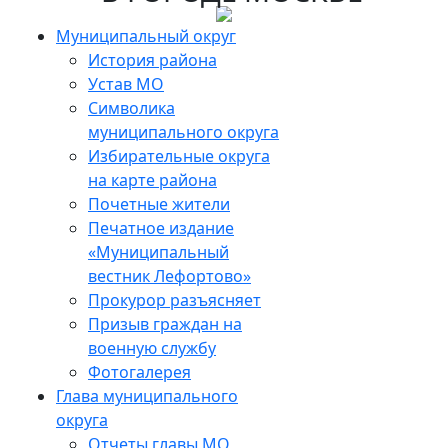
Skip
to
Муниципальный округ
the
История района
content
Устав МО
Символика
муниципального округа
Избирательные округа
на карте района
Почетные жители
Печатное издание
«Муниципальный
вестник Лефортово»
Прокурор разъясняет
Призыв граждан на
военную службу
Фотогалерея
Глава муниципального
округа
Отчеты главы МО