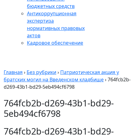
бюджетных средств
Антикоррупционная
экспертиза
нормативных правовых
актов
Кадровое обеспечение
Главная
›
Без рубрики
›
Патриотическая акция у
братских могил на Введенском кладбище
›
764fcb2b-
d269-43b1-bd29-5eb494cf6798
764fcb2b-d269-43b1-bd29-
5eb494cf6798
764fcb2b-d269-43b1-bd29-