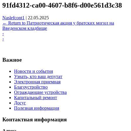
91fd4312-ca00-4607-b8f6-d00e561d3c38
Naslefcont1
|
22.05.2025
←
Return to Патриотическая акция у братских могил на
Введенском кладбище
‹
›
Важное
Новости и события
Узнать, кто ваш депутат
Электронная приемная
Благоустройство
Ограждающие устройства
Капитальный ремонт
Досуг
Полезная информация
Контактная информация
Адрес: