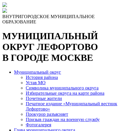
Skip
to
the
ВНУТРИГОРОДСКОЕ МУНИЦИПАЛЬНОЕ
content
ОБРАЗОВАНИЕ
МУНИЦИПАЛЬНЫЙ
ОКРУГ ЛЕФОРТОВО
В ГОРОДЕ МОСКВЕ
Муниципальный округ
История района
Устав МО
Символика муниципального округа
Избирательные округа на карте района
Почетные жители
Печатное издание «Муниципальный вестник
Лефортово»
Прокурор разъясняет
Призыв граждан на военную службу
Фотогалерея
Глава муниципального округа