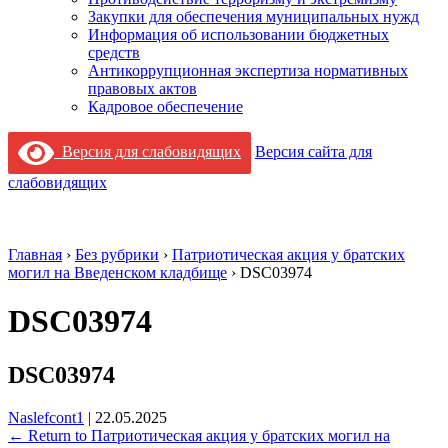
Закупки для обеспечения муниципальных нужд
Информация об использовании бюджетных
средств
Антикоррупционная экспертиза нормативных
правовых актов
Кадровое обеспечение
Версия для слабовидящих
Версия сайта для
слабовидящих
Главная
›
Без рубрики
›
Патриотическая акция у братских
могил на Введенском кладбище
›
DSC03974
DSC03974
DSC03974
Naslefcont1
|
22.05.2025
←
Return to Патриотическая акция у братских могил на