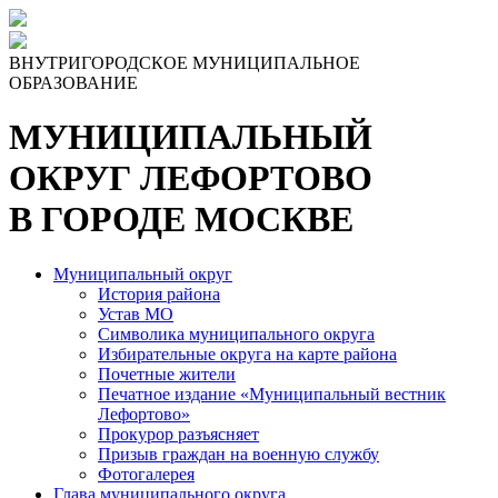
Skip
to
the
ВНУТРИГОРОДСКОЕ МУНИЦИПАЛЬНОЕ
content
ОБРАЗОВАНИЕ
МУНИЦИПАЛЬНЫЙ
ОКРУГ ЛЕФОРТОВО
В ГОРОДЕ МОСКВЕ
Муниципальный округ
История района
Устав МО
Символика муниципального округа
Избирательные округа на карте района
Почетные жители
Печатное издание «Муниципальный вестник
Лефортово»
Прокурор разъясняет
Призыв граждан на военную службу
Фотогалерея
Глава муниципального округа