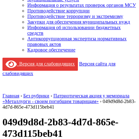
Информация о результатах проверок органов МСУ
Противодействие коррупции
Противодействие терроризму и экстремизму
Закупки для обеспечения муниципальных нужд
Информация об использовании бюджетных
средств
Антикоррупционная экспертиза нормативных
правовых актов
Кадровое обеспечение
Версия для слабовидящих
Версия сайта для
слабовидящих
Главная
›
Без рубрики
›
Патриотическая акция у мемориала
«Металлурги - своим погибшим товарищам»
›
049d9d8d-2b83-
4d7d-865e-473d115beb41
049d9d8d-2b83-4d7d-865e-
473d115beb41