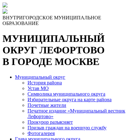
Skip
to
the
ВНУТРИГОРОДСКОЕ МУНИЦИПАЛЬНОЕ
content
ОБРАЗОВАНИЕ
МУНИЦИПАЛЬНЫЙ
ОКРУГ ЛЕФОРТОВО
В ГОРОДЕ МОСКВЕ
Муниципальный округ
История района
Устав МО
Символика муниципального округа
Избирательные округа на карте района
Почетные жители
Печатное издание «Муниципальный вестник
Лефортово»
Прокурор разъясняет
Призыв граждан на военную службу
Фотогалерея
Глава муниципального округа