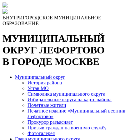
Skip
to
the
ВНУТРИГОРОДСКОЕ МУНИЦИПАЛЬНОЕ
content
ОБРАЗОВАНИЕ
МУНИЦИПАЛЬНЫЙ
ОКРУГ ЛЕФОРТОВО
В ГОРОДЕ МОСКВЕ
Муниципальный округ
История района
Устав МО
Символика муниципального округа
Избирательные округа на карте района
Почетные жители
Печатное издание «Муниципальный вестник
Лефортово»
Прокурор разъясняет
Призыв граждан на военную службу
Фотогалерея
Глава муниципального округа