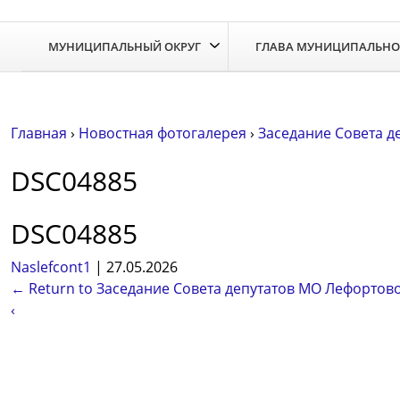
Skip
to
МУНИЦИПАЛЬНЫЙ ОКРУГ
ГЛАВА МУНИЦИПАЛЬНО
the
content
Главная
›
Новостная фотогалерея
›
Заседание Совета д
DSC04885
DSC04885
Naslefcont1
|
27.05.2026
←
Return to Заседание Совета депутатов МО Лефортово
‹